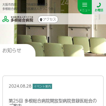
大阪市西部エリアで地域医療を担う
多根総合病院｜社会医療法人きつこう会
メニュー
お電話
アクセス
お知らせ
2024.08.28
イベント案内
第25回 多根総合病院開放型病院登録医総会の
ご案内