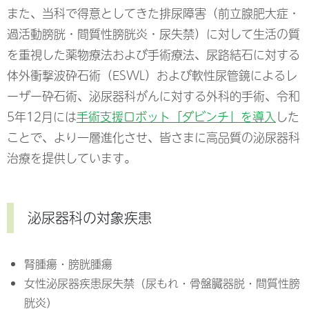
また、当科で得意としてきた排尿障害（前立腺肥大症・
過活動膀胱・間質性膀胱炎・尿失禁）に対して生活の質
を重視した薬物療法および手術療法、尿路結石に対する
体外衝撃波砕石術（ESWL）および軟性尿管鏡によるレ
ーザー砕石術、泌尿器科がんに対する外科的手術、令和
5年12月には
手術支援ロボット「ダビンチ」を導入
した
ことで、より一層進化させ、皆さまに高品質の泌尿器科
治療を提供しています。
泌尿器科の対象疾患
腎腫瘍・膀胱腫瘍
女性泌尿器疾患尿失禁（尿もれ・骨盤臓器脱・間質性膀
胱炎）