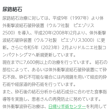
尿路結石
尿路結石治療に対しては、平成9年（1997年）より体
外衝撃波結石破砕装置（ウルフ社製 ピエゾリス
2500）を導入、平成20年(2008年)2月より、体外衝撃
波結石破砕装置（ウルフ社製 ピエゾリス3000）に更
新。さらに令和5年（2023年）2月よりドルニエ社製コ
ンパクトシグマへ新規更新しています。
現在までに7,600例以上の治療を行っています。 結石の
部位によって、あるいは体外衝撃波結石破砕装置にて砕
石不良、砕石不可能な場合には内視鏡を用いて経皮的砕
石術や経尿道的砕石術を行っています。
また、砕石後の結石分析から結石成分に合わせた食事指
導等を実施し、患者さんの再発防止に努めています。
体外衝撃波砕石治療は、
日帰り手術センター
を利用して