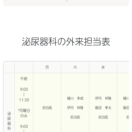
泌尿器科の外来担当表
月
火
水
午前
9:00
｜
細川 幸成
伊丹 祥隆
細川
11:30
担当医
伊丹 祥隆
飯田 孝太
飯田
*月曜日
泌尿器科
のみ
担当医
担当医
担
9:00
｜