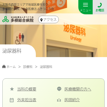
大阪市西部エリアで地域医療を担う
多根総合病院｜社会医療法人きつこう会
メニュー
お電話
アクセス
泌尿器科
ホーム
診療科
泌尿器科
当科の概要
医療機関の方へ
外来担当表
医師紹介