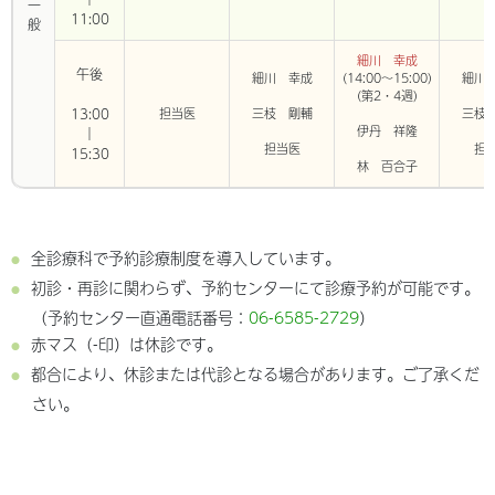
一般
11:00
細川 幸成
午後
細川 幸成
(14:00～15:00)
細川
(第2・4週)
13:00
担当医
三枝 剛輔
三枝
伊丹 祥隆
｜
担当医
担
15:30
林 百合子
全診療科で予約診療制度を導入しています。
初診・再診に関わらず、予約センターにて診療予約が可能です。
（予約センター直通電話番号：
06-6585-2729
）
赤マス（-印）は休診です。
都合により、休診または代診となる場合があります。ご了承くだ
さい。