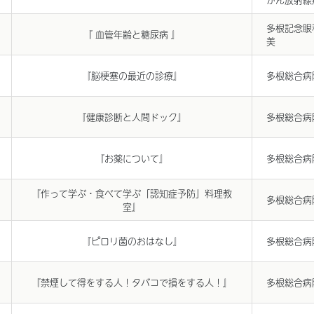
多根記念眼
『 血管年齢と糖尿病 』
美
『脳梗塞の最近の診療』
多根総合病
『健康診断と人間ドック』
多根総合病
『お薬について』
多根総合病
『作って学ぶ・食べて学ぶ「認知症予防」料理教
多根総合病
室』
『ピロリ菌のおはなし』
多根総合病
『禁煙して得をする人！タバコで損をする人！』
多根総合病