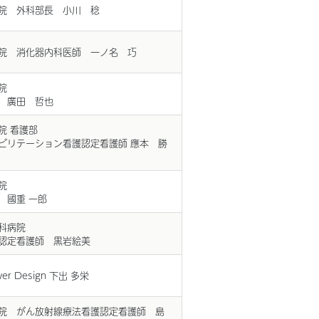
院 外科部長 小川 稔
院 消化器内科医師 一ノ名 巧
院
 廣田 哲也
院 看護部
ビリテーション看護認定看護師 應本 勝
院
 國重 一郎
科病院
認定看護師 黒岩絵美
ower Design 下出 多栄
院 がん放射線療法看護認定看護師 島