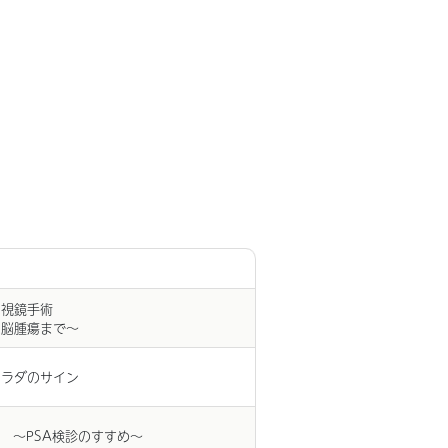
内視鏡手術
ら脳腫瘍まで〜
カラダのサイン
 ～PSA検診のすすめ～