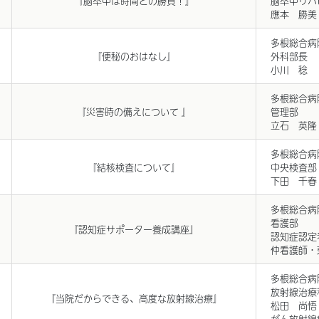
應本 勝美
多根総合病
『便秘のおはなし』
外科部長
小川 稔
多根総合病
『災害時の備えについて 』
管理部
立石 英隆
多根総合病
『結核検査について』
中央検査部
下田 千春
多根総合病
看護部
『認知症サポーター養成講座』
認知症認定
仲看護師・
多根総合病
放射線治療
『当院だからできる、高度な放射線治療』
松田 尚悟
がん放射線