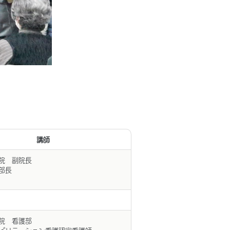
講師
院 副院長
部長
院 看護部
ビリテーション看護認定看護師