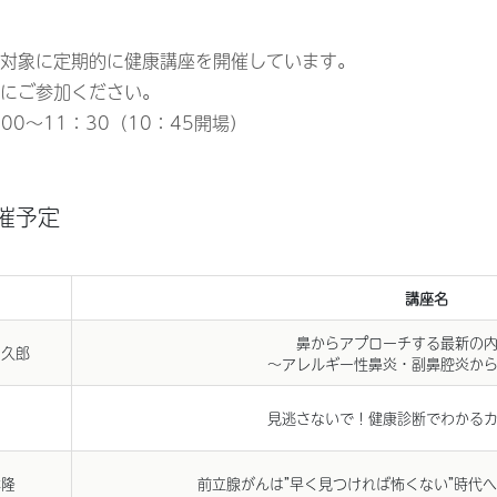
対象に定期的に健康講座を開催しています。
にご参加ください。
0〜11：30（10：45開場）
催予定
講座名
鼻からアプローチする最新の
 久郎
〜アレルギー性鼻炎・副鼻腔炎か
見逃さないで！健康診断でわかる
祥隆
前立腺がんは”早く見つければ怖くない”時代へ