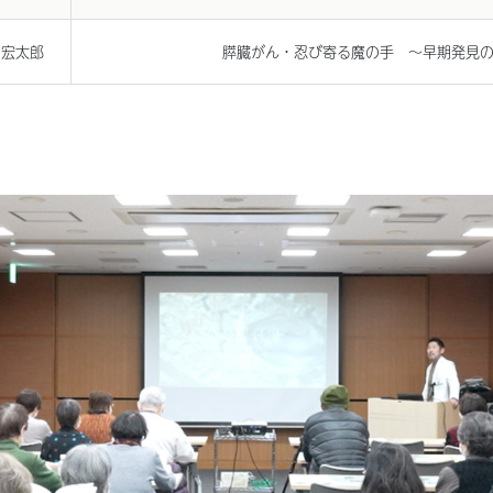
 宏太郎
膵臓がん・忍び寄る魔の手 〜早期発見