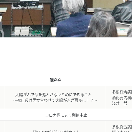
講座名
多根総合病
大腸がんで命を落とさないためにできること
消化器内科
～死亡数は男女合わせて大腸がんが最多に！？～
淺井 哲
コロナ禍により開催中止
多根総合病
『脳卒中は時間との勝負！』
脳卒中リハ