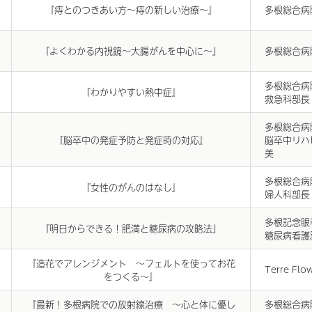
『痔とのつきあい方～痔の新しい治療～』
多根総合病
『よくわかる内視鏡～大腸がんを中心に～』
多根総合病
多根総合病
『わかりやすい熱中症』
救急科部長
多根総合病
『脳卒中の発症予防と発症時の対応』
脳卒中リハ
美
多根総合病
『女性のがんのはなし』
婦人科部長
多根記念眼
『明日からできる！肥満と糖尿病の攻略法』
糖尿病看護
『造花でアレンジメント ～フェルトを使ってお花
Terre Fl
をつくる～』
『最新！多根病院での放射線治療 ～心と体に優し
多根総合病