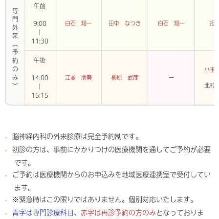
午前
専門外来
9:00
白石 翔一
田中 なつき
白石 翔一
担
｜
11:30
（予約のみ）
午後
小玉
14:00
江並 朋美
柳原 武彦
ー
北村
｜
15:15
脳神経内科の外来診療は完全予約制です。
初診の方は、事前にかかりつけの医療機関を通してご予約が必要
です。
ご予約は医療機関からのお申込みを地域医療連携室で受付してい
ます。
※緊急時はこの限りではありません。個別対応いたします。
青字は専門診療科目
、
赤字は再診予約の方のみ
となっておりま