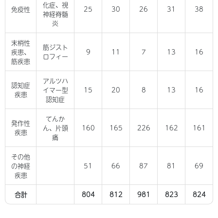
化症、視
免疫性
25
30
26
31
38
神経脊髄
炎
末梢性
筋ジスト
疾患、
9
11
7
13
16
ロフィー
筋疾患
アルツハ
認知症
イマー型
15
20
8
13
16
疾患
認知症
てんか
発作性
ん、片頭
160
165
226
162
161
疾患
痛
その他
の神経
51
66
87
81
69
疾患
合計
804
812
981
823
824