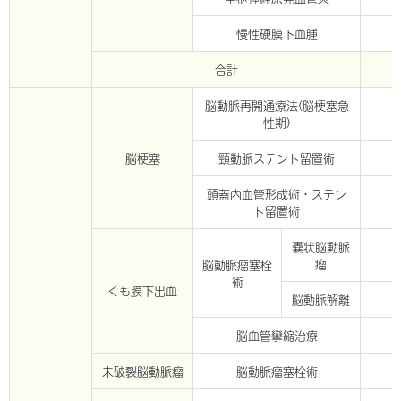
慢性硬膜下血腫
合計
脳動脈再開通療法(脳梗塞急
性期)
脳梗塞
頸動脈ステント留置術
頭蓋内血管形成術・ステン
ト留置術
嚢状脳動脈
瘤
脳動脈瘤塞栓
術
くも膜下出血
脳動脈解離
脳血管攣縮治療
未破裂脳動脈瘤
脳動脈瘤塞栓術