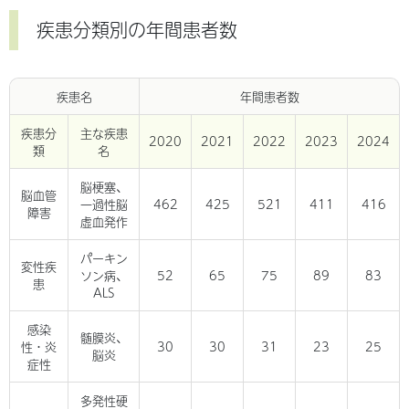
疾患分類別の年間患者数
疾患名
年間患者数
疾患分
主な疾患
2020
2021
2022
2023
2024
類
名
脳梗塞、
脳血管
一過性脳
462
425
521
411
416
障害
虚血発作
パーキン
変性疾
ソン病、
52
65
75
89
83
患
ALS
感染
髄膜炎、
性・炎
30
30
31
23
25
脳炎
症性
多発性硬