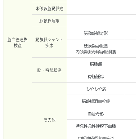
未破裂脳動脈瘤
脳動脈解離
脳動静脈奇形
脳血管造影
動静脈シャント
検査
疾患
硬膜動静脈瘻
内頚動脈海綿静脈洞瘻
脳腫瘍
脳・脊髄腫瘍
脊髄腫瘍
もやもや病
脳静脈洞血栓症
血管奇形
その他
特発性急性硬膜下血腫
中枢神経原発血管炎