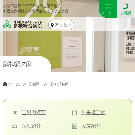
大阪市西部エリアで地域医療を担う
多根総合病院｜社会医療法人きつこう会
メニュー
お電話
アクセス
脳神経内科
ホーム
診療科
脳神経内科
当科の概要
外来担当表
医師紹介
実績紹介