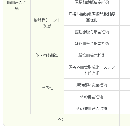
硬膜動静脈瘻塞栓術
脳血管内治
療
直接型頸動脈海綿静脈洞瘻
塞栓術
動静脈シャント
疾患
脳動静脈奇形塞栓術
脊髄血管奇形塞栓術
脳・脊髄腫瘍
腫瘍血管塞栓術
頭蓋外血管形成術・ステン
ト留置術
頭頸部病変塞栓術
その他
その他塞栓術
その他血管内治療
合計