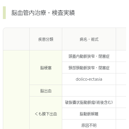
脳血管内治療・検査実績
疾患分類
病名・術式
頭蓋内動脈狭窄・閉塞症
脳梗塞
頸部頸動脈狭窄・閉塞症
dolico-ectasia
脳出血
破裂嚢状脳動脈瘤(術後含む)
くも膜下出血
脳動脈解離
原因不明