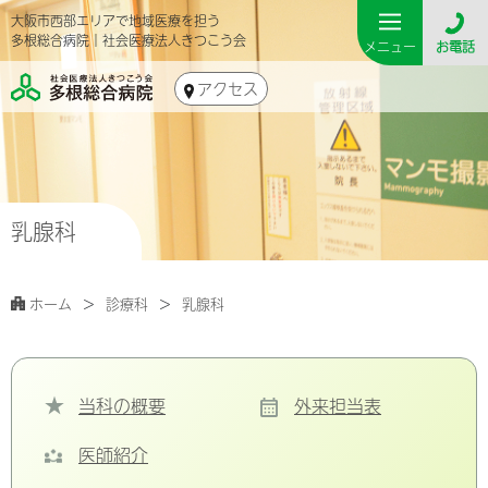
大阪市西部エリアで地域医療を担う
多根総合病院｜社会医療法人きつこう会
メニュー
お電話
アクセス
乳腺科
ホーム
診療科
乳腺科
当科の概要
外来担当表
医師紹介