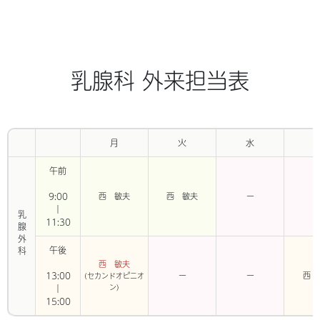
乳腺科 外来担当表
月
火
水
午前
9:00
西 敏夫
西 敏夫
ー
｜
乳腺外科
11:30
午後
西 敏夫
13:00
ー
ー
西 
(セカンドオピニオ
ン)
｜
15:00